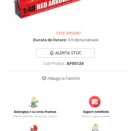
Jucarii educationale
Lampi de veghe
Jucarii si jocuri exterior
Organizatoare
Mingi
Perne
Placi pentru inot
STOC EPUIZAT
Kituri constructie si pictura
Durata de livrare:
3-5 zile lucratoare
Machete auto Diecast
Masini, trenuri, avioane
ALERTA STOC
Masinute Radiocomanda
Cod Produs:
AF05124
Papusi si accesorii
Adauga la Favorite
Trenulete Electrice
Unico Plus
Vehicule
Accesorii
Asteapta-l cu ceva frumos
Suport telefonic
Biciclete fara pedale
Imbracaminte, accesorii, jucarii
Pentru super-mamici
Role, patine cu rotile
Trotinete