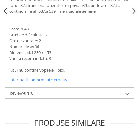
totu 537;i transferat operatorilor priva 539;i, unde ace 537;tia
continu s fie afi 537;a 539;i la emisiunile aeriene.
Scara: 1:48
Grad de dificultate: 2
Ore de zburare: 2
Numar piese: 96
Dimensiuni: L230 x 153
Varsta recomandata: 8
Kitul nu contine vopsele, lipici.
Informatii conformitate produs
Review-uri
(0)
PRODUSE SIMILARE