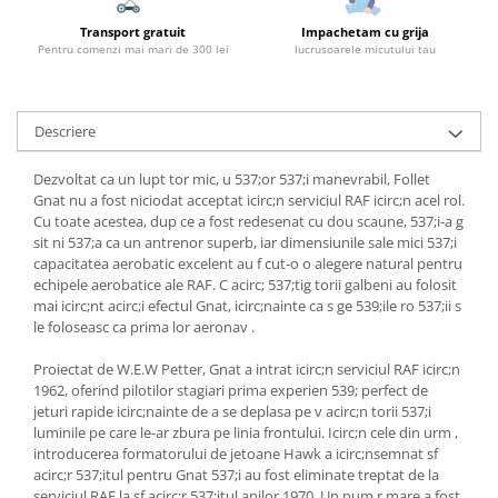
Transport gratuit
Impachetam cu grija
Pentru comenzi mai mari de 300 lei
lucrusoarele micutului tau
Descriere
Dezvoltat ca un lupt tor mic, u 537;or 537;i manevrabil, Follet
Gnat nu a fost niciodat acceptat icirc;n serviciul RAF icirc;n acel rol.
Cu toate acestea, dup ce a fost redesenat cu dou scaune, 537;i-a g
sit ni 537;a ca un antrenor superb, iar dimensiunile sale mici 537;i
capacitatea aerobatic excelent au f cut-o o alegere natural pentru
echipele aerobatice ale RAF.
C acirc; 537;tig torii galbeni au folosit
mai icirc;nt acirc;i efectul Gnat, icirc;nainte ca s ge 539;ile ro 537;ii s
le foloseasc ca prima lor aeronav .
Proiectat de W.E.W Petter, Gnat a intrat icirc;n serviciul RAF icirc;n
1962, oferind pilotilor stagiari prima experien 539; perfect de
jeturi rapide icirc;nainte de a se deplasa pe v acirc;n torii 537;i
luminile pe care le-ar zbura pe linia frontului.
Icirc;n cele din urm ,
introducerea formatorului de jetoane Hawk a icirc;nsemnat sf
acirc;r 537;itul pentru Gnat 537;i au fost eliminate treptat de la
serviciul RAF la sf acirc;r 537;itul anilor 1970.
Un num r mare a fost