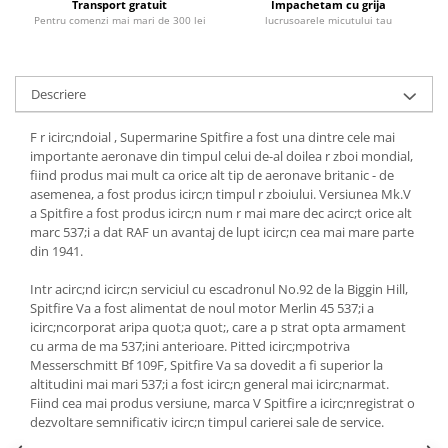
Transport gratuit
Impachetam cu grija
Pentru comenzi mai mari de 300 lei
lucrusoarele micutului tau
Descriere
F r icirc;ndoial , Supermarine Spitfire a fost una dintre cele mai
importante aeronave din timpul celui de-al doilea r zboi mondial,
fiind produs mai mult ca orice alt tip de aeronave britanic - de
asemenea, a fost produs icirc;n timpul r zboiului.
Versiunea Mk.V
a Spitfire a fost produs icirc;n num r mai mare dec acirc;t orice alt
marc 537;i a dat RAF un avantaj de lupt icirc;n cea mai mare parte
din 1941.
Intr acirc;nd icirc;n serviciul cu escadronul No.92 de la Biggin Hill,
Spitfire Va a fost alimentat de noul motor Merlin 45 537;i a
icirc;ncorporat aripa quot;a quot;, care a p strat opta armament
cu arma de ma 537;ini anterioare.
Pitted icirc;mpotriva
Messerschmitt Bf 109F, Spitfire Va sa dovedit a fi superior la
altitudini mai mari 537;i a fost icirc;n general mai icirc;narmat.
Fiind cea mai produs versiune, marca V Spitfire a icirc;nregistrat o
dezvoltare semnificativ icirc;n timpul carierei sale de service.