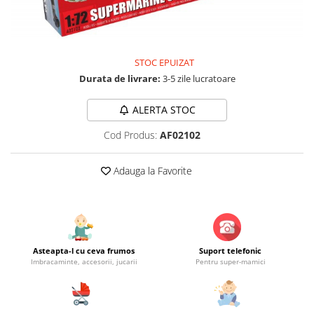
Jucarii educationale
Lampi de veghe
Jucarii si jocuri exterior
Organizatoare
Mingi
Perne
Placi pentru inot
STOC EPUIZAT
Durata de livrare:
3-5 zile lucratoare
Kituri constructie si pictura
Machete auto Diecast
ALERTA STOC
Masini, trenuri, avioane
Cod Produs:
AF02102
Masinute Radiocomanda
Papusi si accesorii
Adauga la Favorite
Trenulete Electrice
Unico Plus
Vehicule
Asteapta-l cu ceva frumos
Suport telefonic
Accesorii
Imbracaminte, accesorii, jucarii
Pentru super-mamici
Biciclete fara pedale
Role, patine cu rotile
Trotinete