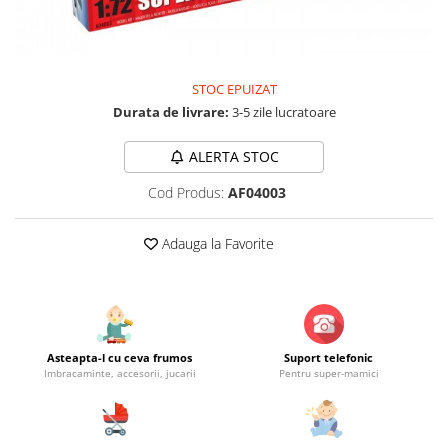
Jucarii educationale
Lampi de veghe
Jucarii si jocuri exterior
Organizatoare
Mingi
Perne
Placi pentru inot
STOC EPUIZAT
Durata de livrare:
3-5 zile lucratoare
Kituri constructie si pictura
Machete auto Diecast
ALERTA STOC
Masini, trenuri, avioane
Cod Produs:
AF04003
Masinute Radiocomanda
Papusi si accesorii
Adauga la Favorite
Trenulete Electrice
Unico Plus
Vehicule
Asteapta-l cu ceva frumos
Suport telefonic
Accesorii
Imbracaminte, accesorii, jucarii
Pentru super-mamici
Biciclete fara pedale
Role, patine cu rotile
Trotinete