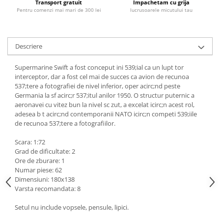
Transport gratuit
Impachetam cu grija
Pentru comenzi mai mari de 300 lei
lucrusoarele micutului tau
Descriere
Supermarine Swift a fost conceput ini 539;ial ca un lupt tor
interceptor, dar a fost cel mai de succes ca avion de recunoa
537;tere a fotografiei de nivel inferior, oper acirc;nd peste
Germania la sf acirc;r 537;itul anilor 1950.
O structur puternic a
aeronavei cu vitez bun la nivel sc zut, a excelat icirc;n acest rol,
adesea b t acirc;nd contemporanii NATO icirc;n competi 539;iile
de recunoa 537;tere a fotografiilor.
Scara: 1:72
Grad de dificultate: 2
Ore de zburare: 1
Numar piese: 62
Dimensiuni: 180x138
Varsta recomandata: 8
Setul nu include vopsele, pensule, lipici.