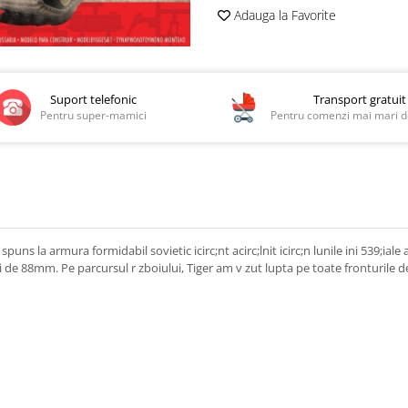
Adauga la Favorite
Suport telefonic
Transport gratuit
Pentru super-mamici
Pentru comenzi mai mari de
r spuns la armura formidabil sovietic icirc;nt acirc;lnit icirc;n lunile ini 539;ial
ui de 88mm.
Pe parcursul r zboiului, Tiger am v zut lupta pe toate fronturile 