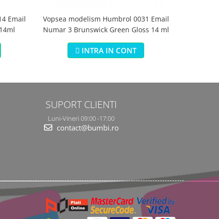
4 Email
Vopsea modelism Humbrol 0031 Email
Vopsea m
 14ml
Numar 3 Brunswick Green Gloss 14 ml
Numar 5 Da
INTRA IN CONT
SUPORT CLIENTI
Luni-Vineri 09:00 -17:00
contact@bumbi.ro