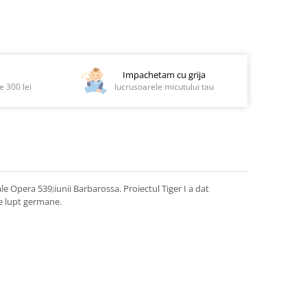
Impachetam cu grija
 300 lei
lucrusoarele micutului tau
e ale Opera 539;iunii Barbarossa.
Proiectul Tiger I a dat
de lupt germane.