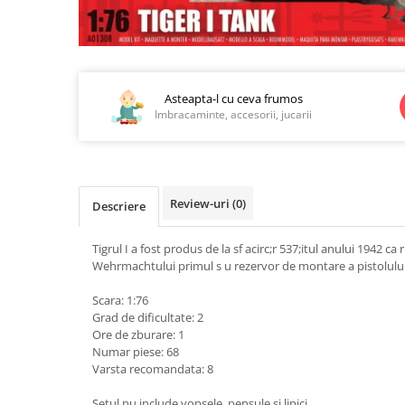
Jucarii educationale
Lampi de veghe
Jucarii si jocuri exterior
Organizatoare
Mingi
Perne
Distribuie
pe
Placi pentru inot
Facebook
Asteapta-l cu ceva frumos
Kituri constructie si pictura
Imbracaminte, accesorii, jucarii
Machete auto Diecast
Masini, trenuri, avioane
Masinute Radiocomanda
Review-uri
(0)
Descriere
Papusi si accesorii
Trenulete Electrice
Tigrul I a fost produs de la sf acirc;r 537;itul anului 1942 ca 
Wehrmachtului primul s u rezervor de montare a pistolul
Unico Plus
Scara: 1:76
Vehicule
Grad de dificultate: 2
Accesorii
Ore de zburare: 1
Numar piese: 68
Biciclete fara pedale
Varsta recomandata: 8
Role, patine cu rotile
Trotinete
Setul nu include vopsele, pensule si lipici.