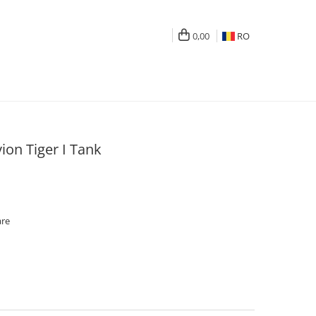
0,00
RO
vion Tiger I Tank
are