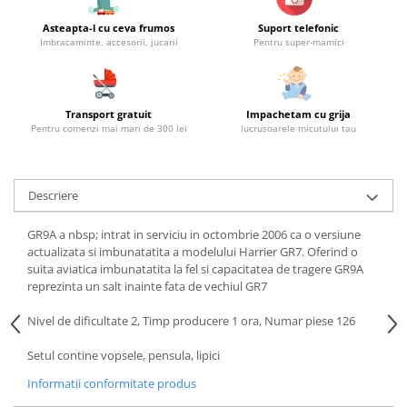
Asteapta-l cu ceva frumos
Suport telefonic
Imbracaminte, accesorii, jucarii
Pentru super-mamici
Transport gratuit
Impachetam cu grija
Pentru comenzi mai mari de 300 lei
lucrusoarele micutului tau
Descriere
GR9A a nbsp; intrat in serviciu in octombrie 2006 ca o versiune
actualizata si imbunatatita a modelului Harrier GR7. Oferind o
suita aviatica imbunatatita la fel si capacitatea de tragere GR9A
reprezinta un salt inainte fata de vechiul GR7
Nivel de dificultate 2, Timp producere 1 ora, Numar piese 126
Setul contine vopsele, pensula, lipici
Informatii conformitate produs