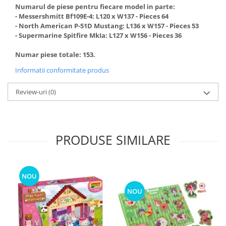
Numarul de piese pentru fiecare model in parte:
- Messershmitt Bf109E-4: L120 x W137 - Pieces 64
- North American P-51D Mustang: L136 x W157 - Pieces 53
- Supermarine Spitfire MkIa: L127 x W156 - Pieces 36
Numar piese totale: 153.
Informatii conformitate produs
Review-uri
(0)
PRODUSE SIMILARE
NOU
NOU