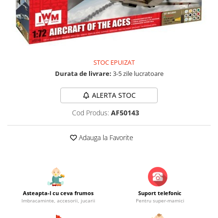
Jucarii educationale
Lampi de veghe
Jucarii si jocuri exterior
Organizatoare
Mingi
Perne
Placi pentru inot
Kituri constructie si pictura
STOC EPUIZAT
Machete auto Diecast
Durata de livrare:
3-5 zile lucratoare
Masini, trenuri, avioane
ALERTA STOC
Masinute Radiocomanda
Cod Produs:
AF50143
Papusi si accesorii
Trenulete Electrice
Adauga la Favorite
Unico Plus
Vehicule
Accesorii
Biciclete fara pedale
Asteapta-l cu ceva frumos
Suport telefonic
Imbracaminte, accesorii, jucarii
Pentru super-mamici
Role, patine cu rotile
Trotinete