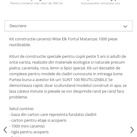
Pentru comenzi mai mari de 300 lei
lucrusoarele micutului tau
Descriere
Kit constructie caramizi Wise Elk Fortul Matanzas 1000 piese
reutilizabile.
Kituri de constructie speciale pentru copiii peste 5 ani si adulti de
orice varsta, realizate din materiale ecologice si naturale precum
piatra, caramida, roca, lemn si lipici special. Kit-uri deosebit de
complexe pentru modele de cladiri cunoscute in intreaga lume.
Partea buna a acestor kit-uri: SUNT 100 REUTILIZABILE Se
demonteaza rapid, doar scufundand modelul construit in apa, se
lasa cateva minute si piesele se vor desprinde rand pe rand fara
probleme.
Setul contine:
- baza din carton care reprezinta fundatia cladirii
- carton pentru etaje si acoperis
- 1000 mini caramizi
- tigla pentru acoperis