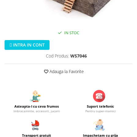
Jucarii educationale
Lampi de veghe
Jucarii si jocuri exterior
Organizatoare
Mingi
Perne
Placi pentru inot
IN STOC
Kituri constructie si pictura
INTRA IN CONT
Machete auto Diecast
Masini, trenuri, avioane
Cod Produs:
WS7046
Masinute Radiocomanda
Adauga la Favorite
Papusi si accesorii
Trenulete Electrice
Unico Plus
Vehicule
Asteapta-l cu ceva frumos
Suport telefonic
Accesorii
Imbracaminte, accesorii, jucarii
Pentru super-mamici
Biciclete fara pedale
Role, patine cu rotile
Trotinete
Transport gratuit
Impachetam cu grija