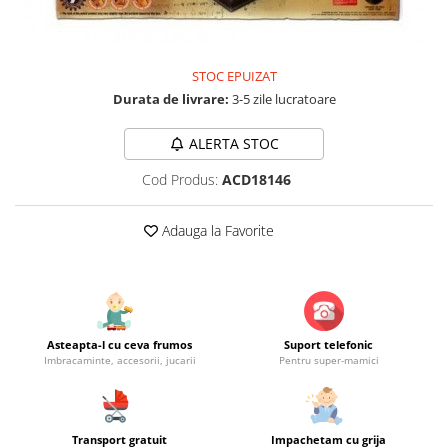
Jucarii educationale
Lampi de veghe
Jucarii si jocuri exterior
Organizatoare
Mingi
Perne
STOC EPUIZAT
Placi pentru inot
Durata de livrare:
3-5 zile lucratoare
Kituri constructie si pictura
ALERTA STOC
Machete auto Diecast
Masini, trenuri, avioane
Cod Produs:
ACD18146
Masinute Radiocomanda
Adauga la Favorite
Papusi si accesorii
Trenulete Electrice
Unico Plus
Vehicule
Asteapta-l cu ceva frumos
Suport telefonic
Imbracaminte, accesorii, jucarii
Pentru super-mamici
Accesorii
Biciclete fara pedale
Role, patine cu rotile
Trotinete
Transport gratuit
Impachetam cu grija