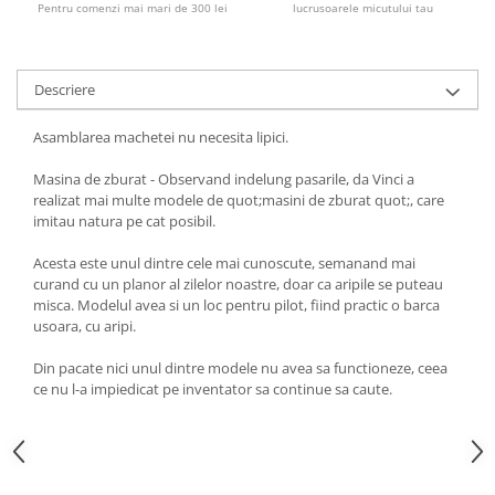
Pentru comenzi mai mari de 300 lei
lucrusoarele micutului tau
Descriere
Asamblarea machetei nu necesita lipici.
Masina de zburat - Observand indelung pasarile, da Vinci a
realizat mai multe modele de quot;masini de zburat quot;, care
imitau natura pe cat posibil.
Acesta este unul dintre cele mai cunoscute, semanand mai
curand cu un planor al zilelor noastre, doar ca aripile se puteau
misca. Modelul avea si un loc pentru pilot, fiind practic o barca
usoara, cu aripi.
Din pacate nici unul dintre modele nu avea sa functioneze, ceea
ce nu l-a impiedicat pe inventator sa continue sa caute.