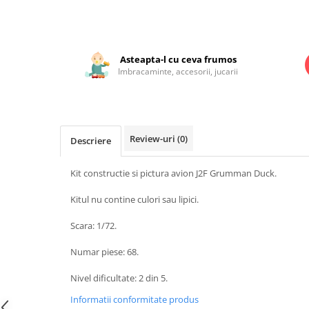
Jucarii educationale
Lampi de veghe
pe
Facebook
Jucarii si jocuri exterior
Organizatoare
Mingi
Perne
Asteapta-l cu ceva frumos
Placi pentru inot
Imbracaminte, accesorii, jucarii
Kituri constructie si pictura
Machete auto Diecast
Masini, trenuri, avioane
Review-uri
(0)
Descriere
Masinute Radiocomanda
Papusi si accesorii
Kit constructie si pictura avion J2F Grumman Duck.
Trenulete Electrice
Kitul nu contine culori sau lipici.
Unico Plus
Scara: 1/72.
Vehicule
Accesorii
Numar piese: 68.
Biciclete fara pedale
Nivel dificultate: 2 din 5.
Role, patine cu rotile
Informatii conformitate produs
Trotinete