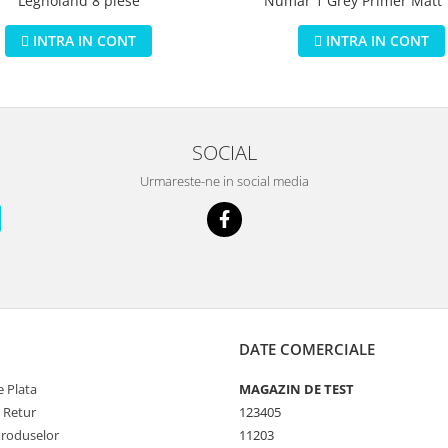
Legnoland 8 piese
Numar 1 Grey Primer Matt
INTRA IN CONT
INTRA IN CONT
SOCIAL
Urmareste-ne in social media
DATE COMERCIALE
 Plata
MAGAZIN DE TEST
e Retur
123405
Produselor
11203