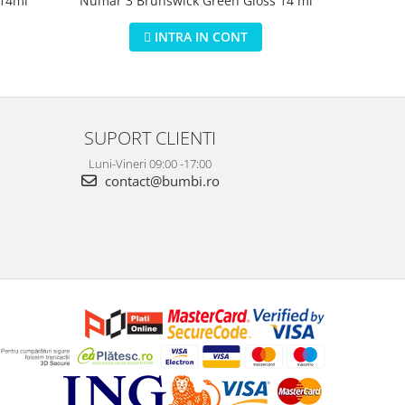
 14ml
Numar 3 Brunswick Green Gloss 14 ml
Numar 5 D
INTRA IN CONT
SUPORT CLIENTI
Luni-Vineri 09:00 -17:00
contact@bumbi.ro