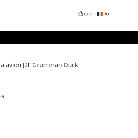
0,00
RO
tura avion J2F Grumman Duck
are