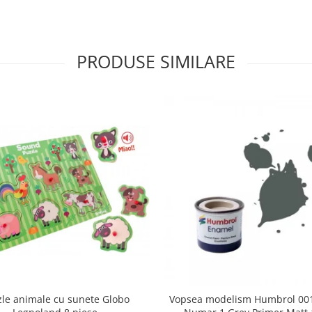
PRODUSE SIMILARE
zle animale cu sunete Globo
Vopsea modelism Humbrol 001