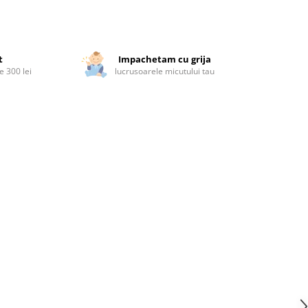
t
Impachetam cu grija
 300 lei
lucrusoarele micutului tau