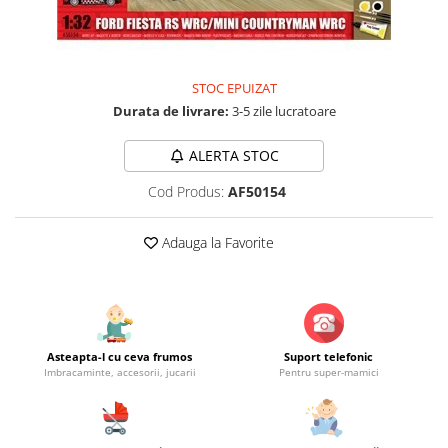
Jucarii educationale
Lampi de veghe
Jucarii si jocuri exterior
Organizatoare
Mingi
Perne
STOC EPUIZAT
Placi pentru inot
Durata de livrare:
3-5 zile lucratoare
Kituri constructie si pictura
Machete auto Diecast
ALERTA STOC
Masini, trenuri, avioane
Cod Produs:
AF50154
Masinute Radiocomanda
Papusi si accesorii
Adauga la Favorite
Trenulete Electrice
Unico Plus
Vehicule
Asteapta-l cu ceva frumos
Suport telefonic
Accesorii
Imbracaminte, accesorii, jucarii
Pentru super-mamici
Biciclete fara pedale
Role, patine cu rotile
Trotinete