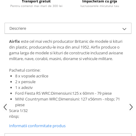
Transport gratuit
Impachetam cu grija
Pentru comenzi mai mari de 300 lei
lucrusoarele micutului tau
Descriere
Airfix
este cel mai vechi producator Britanic de modele si kituri
din plastic, producandu-le inca din anul 1952. Airfix produce o
gama larga de modele si kituri de constructie incluzand avioane
militare, nave, corabii, masini, diorame si vehicule militare.
Pachetul contine:
8 x vopsele acrilice
2 x pensule
1 x adeziv
Ford Fiesta RS WRC:Dimensiuni:125 x 60mm - 79 piese
MINI Countryman WRC:Dimensiuni: 127 x56mm - nbsp; 71
piese
Scara 1/32
nbsp;
Informatii conformitate produs