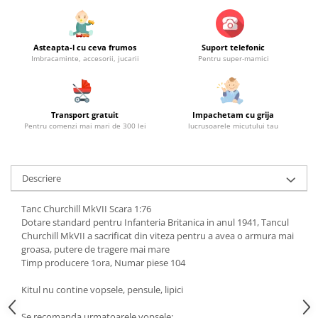
Asteapta-l cu ceva frumos
Suport telefonic
Imbracaminte, accesorii, jucarii
Pentru super-mamici
Transport gratuit
Impachetam cu grija
Pentru comenzi mai mari de 300 lei
lucrusoarele micutului tau
Descriere
Tanc Churchill MkVII Scara 1:76
Dotare standard pentru Infanteria Britanica in anul 1941, Tancul
Churchill MkVII a sacrificat din viteza pentru a avea o armura mai
groasa, putere de tragere mai mare
Timp producere 1ora, Numar piese 104
Kitul nu contine vopsele, pensule, lipici
Se recomanda urmatoarele vopsele: