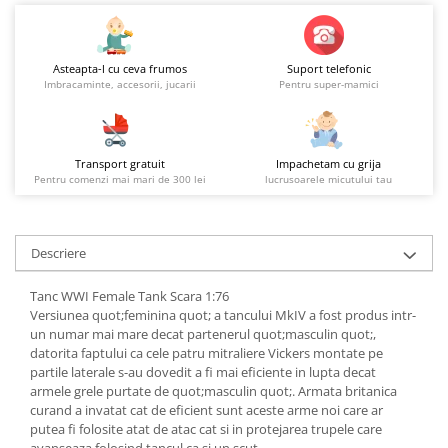
Asteapta-l cu ceva frumos
Suport telefonic
Imbracaminte, accesorii, jucarii
Pentru super-mamici
Transport gratuit
Impachetam cu grija
Pentru comenzi mai mari de 300 lei
lucrusoarele micutului tau
Descriere
Tanc WWI Female Tank Scara 1:76
Versiunea quot;feminina quot; a tancului MkIV a fost produs intr-
un numar mai mare decat partenerul quot;masculin quot;,
datorita faptului ca cele patru mitraliere Vickers montate pe
partile laterale s-au dovedit a fi mai eficiente in lupta decat
armele grele purtate de quot;masculin quot;. Armata britanica
curand a invatat cat de eficient sunt aceste arme noi care ar
putea fi folosite atat de atac cat si in protejarea trupele care