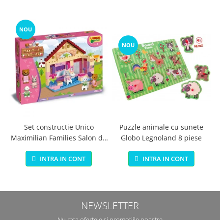
NOU
NOU
Set constructie Unico
Puzzle animale cu sunete
Maximilian Families Salon de
Globo Legnoland 8 piese
infrumusetare 80 piese
INTRA IN CONT
INTRA IN CONT
NEWSLETTER
Nu rata ofertele si promotiile noastre