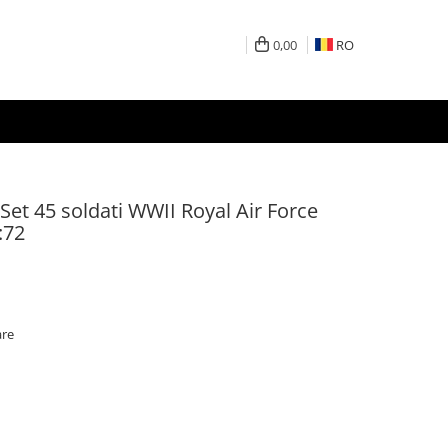
0,00
RO
7 Set 45 soldati WWII Royal Air Force
:72
are