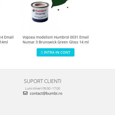
4 Email
Vopsea modelism Humbrol 0031 Email
Vopsea m
 14ml
Numar 3 Brunswick Green Gloss 14 ml
Numar 5 D
INTRA IN CONT
SUPORT CLIENTI
Luni-Vineri 09:00 -17:00
contact@bumbi.ro