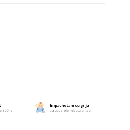
t
Impachetam cu grija
 300 lei
lucrusoarele micutului tau