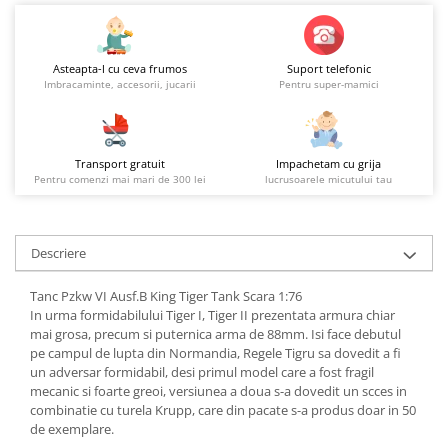
Asteapta-l cu ceva frumos
Suport telefonic
Imbracaminte, accesorii, jucarii
Pentru super-mamici
Transport gratuit
Impachetam cu grija
Pentru comenzi mai mari de 300 lei
lucrusoarele micutului tau
Descriere
Tanc Pzkw VI Ausf.B King Tiger Tank Scara 1:76
In urma formidabilului Tiger I, Tiger II prezentata armura chiar
mai grosa, precum si puternica arma de 88mm. Isi face debutul
pe campul de lupta din Normandia, Regele Tigru sa dovedit a fi
un adversar formidabil, desi primul model care a fost fragil
mecanic si foarte greoi, versiunea a doua s-a dovedit un scces in
combinatie cu turela Krupp, care din pacate s-a produs doar in 50
de exemplare.