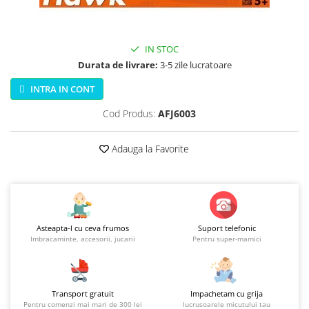
Jucarii educationale
Lampi de veghe
Jucarii si jocuri exterior
Organizatoare
Mingi
Perne
IN STOC
Placi pentru inot
Durata de livrare:
3-5 zile lucratoare
Kituri constructie si pictura
INTRA IN CONT
Machete auto Diecast
Cod Produs:
AFJ6003
Masini, trenuri, avioane
Masinute Radiocomanda
Adauga la Favorite
Papusi si accesorii
Trenulete Electrice
Unico Plus
Vehicule
Asteapta-l cu ceva frumos
Suport telefonic
Imbracaminte, accesorii, jucarii
Pentru super-mamici
Accesorii
Biciclete fara pedale
Role, patine cu rotile
Transport gratuit
Impachetam cu grija
Trotinete
Pentru comenzi mai mari de 300 lei
lucrusoarele micutului tau