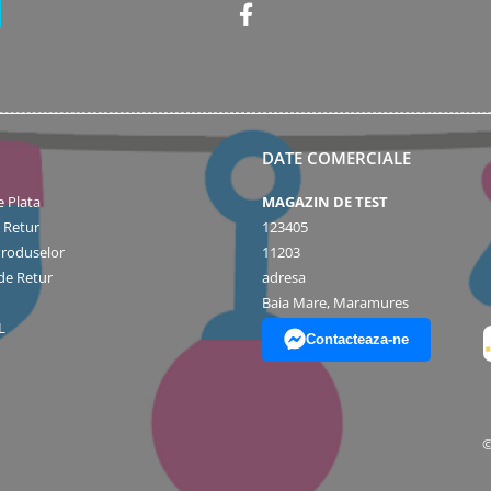
DATE COMERCIALE
 Plata
MAGAZIN DE TEST
e Retur
123405
Produselor
11203
de Retur
adresa
Baia Mare, Maramures
L
Contacteaza-ne
©