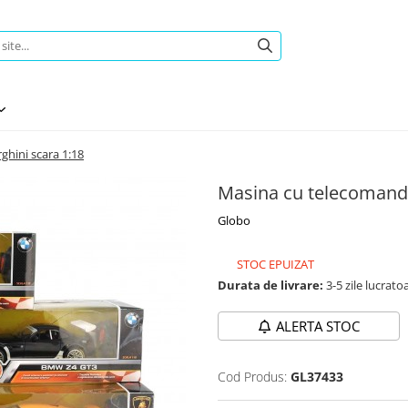
hini scara 1:18
Masina cu telecomand
Globo
STOC EPUIZAT
Durata de livrare:
3-5 zile lucrato
ALERTA STOC
Cod Produs:
GL37433