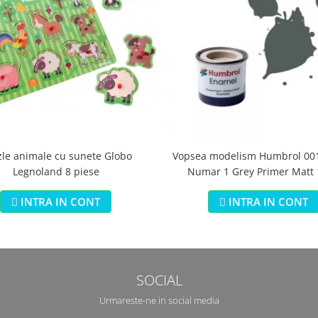
zle animale cu sunete Globo
Vopsea modelism Humbrol 001
Legnoland 8 piese
Numar 1 Grey Primer Matt
INTRA IN CONT
INTRA IN CONT
SOCIAL
Urmareste-ne in social media