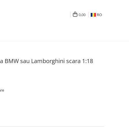
0,00
RO
a BMW sau Lamborghini scara 1:18
are