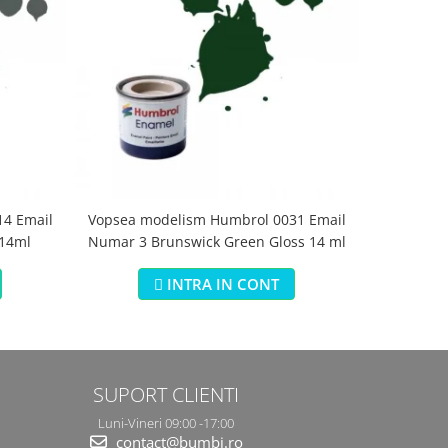
4 Email
Vopsea modelism Humbrol 0031 Email
Vopsea m
 14ml
Numar 3 Brunswick Green Gloss 14 ml
Numar 5 Da
INTRA IN CONT
SUPORT CLIENTI
Luni-Vineri 09:00 -17:00
contact@bumbi.ro