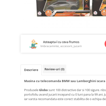
Jucarii educationale
Lampi de veghe
Jucarii si jocuri exterior
Organizatoare
Mingi
Perne
Placi pentru inot
Kituri constructie si pictura
Distribuie
Machete auto Diecast
pe
Facebook
Asteapta-l cu ceva frumos
Masini, trenuri, avioane
Imbracaminte, accesorii, jucarii
Masinute Radiocomanda
Papusi si accesorii
Trenulete Electrice
Review-uri
(0)
Descriere
Unico Plus
Vehicule
Masina cu telecomanda BMW sau Lamborghini scara 
Accesorii
Produsele
Globo
sunt 100 distractive dar si 100 sigure. nb
Biciclete fara pedale
portofoliu avand jucarii incepand cu 0 luni pana la 99 ani. J
Role, patine cu rotile
iar varsta recomandata este corect stabilita de o echipa de 
Trotinete