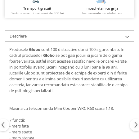
Transport gratuit
Impachetam cu grija
Pentru comenzi mai mari de 300 lei
lucrusoarele micutului tau
Descriere
Produsele
Globo
sunt 100 distractive dar si 100 sigure. nbsp; In
cadrul produselor
Globo
se pot gasi jocuri si jucarii de o gama
foarte variata, astfel incat acestea satisfac nevoile oricarei varste,
in portofoliu avand jucarii incepand cu 0 luni pana la 99 ani.
Jucariile Globo sunt proiectate de o echipa de experti din diferite
domenii pentru a elimina posibile riscuri asociate cu utilizarea
acesteia, iar varsta recomandata este corect stabilita de o echipa
de psihologi specializati.
Masina cu telecomanda Mini Cooper WRC R60 scara 1:18.
7 functii:
- mers fata
- mers spate
- mers stanga