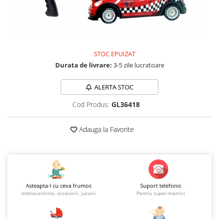
Jucarii educationale
Lampi de veghe
Jucarii si jocuri exterior
Organizatoare
Mingi
Perne
Placi pentru inot
STOC EPUIZAT
Kituri constructie si pictura
Durata de livrare:
3-5 zile lucratoare
Machete auto Diecast
Masini, trenuri, avioane
ALERTA STOC
Masinute Radiocomanda
Cod Produs:
GL36418
Papusi si accesorii
Adauga la Favorite
Trenulete Electrice
Unico Plus
Vehicule
Accesorii
Asteapta-l cu ceva frumos
Suport telefonic
Biciclete fara pedale
Imbracaminte, accesorii, jucarii
Pentru super-mamici
Role, patine cu rotile
Trotinete