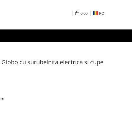
0,00
RO
 Globo cu surubelnita electrica si cupe
are