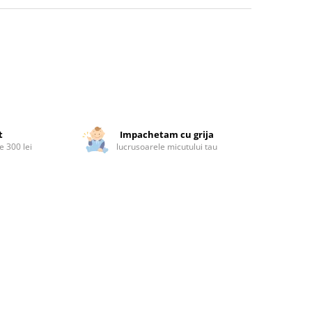
t
Impachetam cu grija
 300 lei
lucrusoarele micutului tau