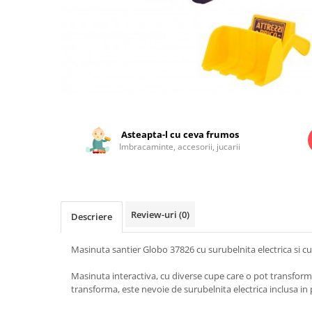
Jucarii educationale
Lampi de veghe
Jucarii si jocuri exterior
Organizatoare
Mingi
Perne
Placi pentru inot
Kituri constructie si pictura
Machete auto Diecast
Distribuie
pe
Masini, trenuri, avioane
Facebook
Asteapta-l cu ceva frumos
Masinute Radiocomanda
Imbracaminte, accesorii, jucarii
Papusi si accesorii
Trenulete Electrice
Unico Plus
Review-uri
(0)
Descriere
Vehicule
Masinuta santier Globo 37826 cu surubelnita electrica si c
Accesorii
Biciclete fara pedale
Masinuta interactiva, cu diverse cupe care o pot transfor
Role, patine cu rotile
transforma, este nevoie de surubelnita electrica inclusa in
Trotinete