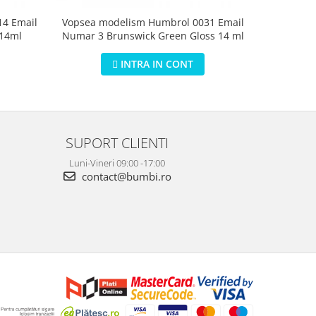
4 Email
Vopsea modelism Humbrol 0031 Email
Vopsea m
 14ml
Numar 3 Brunswick Green Gloss 14 ml
Numar 5 D
INTRA IN CONT
SUPORT CLIENTI
Luni-Vineri 09:00 -17:00
contact@bumbi.ro