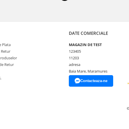
DATE COMERCIALE
 Plata
MAGAZIN DE TEST
e Retur
123405
Produselor
11203
de Retur
adresa
Baia Mare, Maramures
L
Contacteaza-ne
©