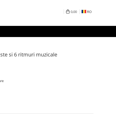
0,00
RO
ste si 6 ritmuri muzicale
are