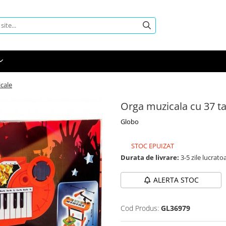
icale
Orga muzicala cu 37 ta
Globo
STOC EPUIZAT
Durata de livrare:
3-5 zile lucrato
ALERTA STOC
Cod Produs:
GL36979