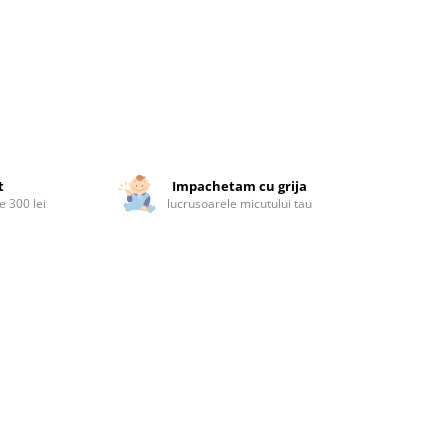
t
Impachetam cu grija
 300 lei
lucrusoarele micutului tau