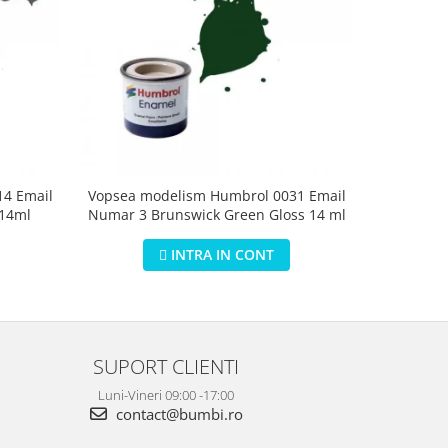
4 Email
Vopsea modelism Humbrol 0031 Email
Vopsea m
 14ml
Numar 3 Brunswick Green Gloss 14 ml
Numar 5 D
INTRA IN CONT
SUPORT CLIENTI
Luni-Vineri 09:00 -17:00
contact@bumbi.ro