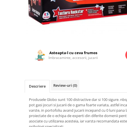
Jucarii educationale
Lampi de veghe
Jucarii si jocuri exterior
Organizatoare
Mingi
Perne
Placi pentru inot
Kituri constructie si pictura
Machete auto Diecast
Distribuie
pe
Masini, trenuri, avioane
Facebook
Asteapta-l cu ceva frumos
Imbracaminte, accesorii, jucarii
Masinute Radiocomanda
Papusi si accesorii
Trenulete Electrice
Unico Plus
Review-uri
(0)
Descriere
Vehicule
Produsele Globo sunt 100 distractive dar si 100 sigure. nb
Accesorii
pot gasi jocuri si jucarii de o gama foarte variata, astfel inc
Biciclete fara pedale
varste, in portofoliu avand jucarii incepand cu 0 luni pana l
proiectate de o echipa de experti din diferite domenii pentr
Role, patine cu rotile
asociate cu utilizarea acesteia, iar varsta recomandata este
Trotinete
psihologi specializati.