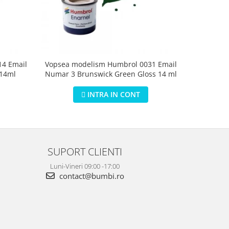
4 Email
Vopsea modelism Humbrol 0031 Email
Vopsea m
 14ml
Numar 3 Brunswick Green Gloss 14 ml
Numar 5 D
INTRA IN CONT
SUPORT CLIENTI
Luni-Vineri 09:00 -17:00
contact@bumbi.ro