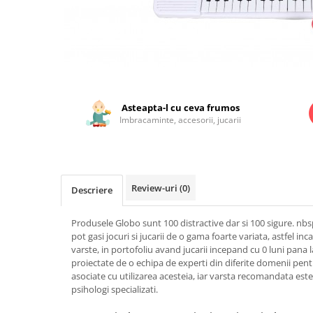
Jucarii educationale
Lampi de veghe
Jucarii si jocuri exterior
Organizatoare
Mingi
Perne
Placi pentru inot
Distribuie
Kituri constructie si pictura
pe
Machete auto Diecast
Facebook
Asteapta-l cu ceva frumos
Imbracaminte, accesorii, jucarii
Masini, trenuri, avioane
Masinute Radiocomanda
Papusi si accesorii
Review-uri
(0)
Trenulete Electrice
Descriere
Unico Plus
Produsele Globo sunt 100 distractive dar si 100 sigure. nb
Vehicule
pot gasi jocuri si jucarii de o gama foarte variata, astfel inc
varste, in portofoliu avand jucarii incepand cu 0 luni pana l
Accesorii
proiectate de o echipa de experti din diferite domenii pentr
Biciclete fara pedale
asociate cu utilizarea acesteia, iar varsta recomandata este
psihologi specializati.
Role, patine cu rotile
Trotinete