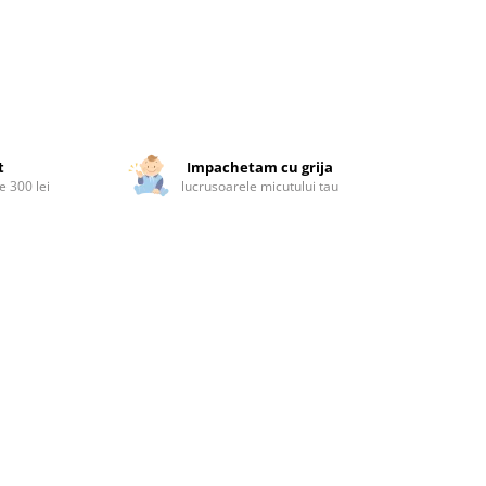
t
Impachetam cu grija
 300 lei
lucrusoarele micutului tau