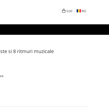
0,00
RO
ste si 8 ritmuri muzicale
are