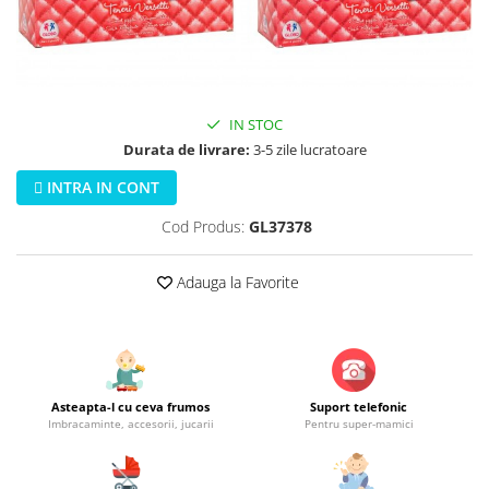
Jucarii educationale
Lampi de veghe
Jucarii si jocuri exterior
Organizatoare
Mingi
Perne
Placi pentru inot
IN STOC
Kituri constructie si pictura
Durata de livrare:
3-5 zile lucratoare
Machete auto Diecast
INTRA IN CONT
Masini, trenuri, avioane
Cod Produs:
GL37378
Masinute Radiocomanda
Papusi si accesorii
Adauga la Favorite
Trenulete Electrice
Unico Plus
Vehicule
Accesorii
Asteapta-l cu ceva frumos
Suport telefonic
Biciclete fara pedale
Imbracaminte, accesorii, jucarii
Pentru super-mamici
Role, patine cu rotile
Trotinete