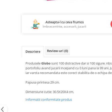
Jucarii educationale
Lampi de veghe
Distribuie
Jucarii si jocuri exterior
Organizatoare
pe
Mingi
Perne
Facebook
Asteapta-l cu ceva frumos
Placi pentru inot
Imbracaminte, accesorii, jucarii
Kituri constructie si pictura
Machete auto Diecast
Masini, trenuri, avioane
Review-uri
(0)
Descriere
Masinute Radiocomanda
Papusi si accesorii
Produsele
Globo
sunt 100 distractive dar si 100 sigure. nb
Trenulete Electrice
portofoliu avand jucarii incepand cu 0 luni pana la 99 ani. J
iar varsta recomandata este corect stabilita de o echipa de 
Unico Plus
Papusa printesa 29 cm.
Vehicule
Accesorii
Dimensiune cutie: 30.5X20X4 cm.
Biciclete fara pedale
Informatii conformitate produs
Role, patine cu rotile
Trotinete