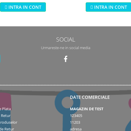
INTRA IN CONT
INTRA IN CONT
SOCIAL
Urmareste-ne in social media
DATE COMERCIALE
 Plata
MAGAZIN DE TEST
e Retur
123405
Produselor
11203
de Retur
adresa