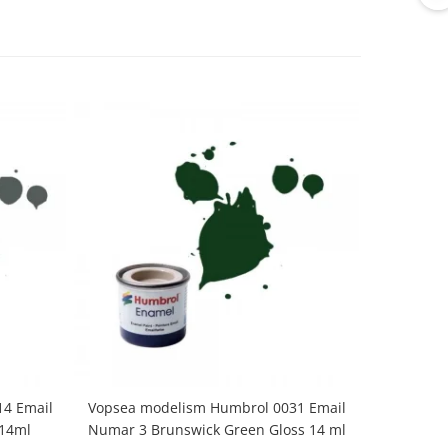
4 Email
Vopsea modelism Humbrol 0031 Email
Vopsea m
 14ml
Numar 3 Brunswick Green Gloss 14 ml
Numar 5 Da