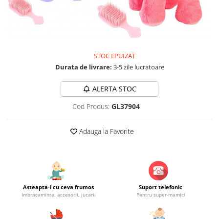
Jucarii educationale
Lampi de veghe
Jucarii si jocuri exterior
Organizatoare
Mingi
Perne
Placi pentru inot
STOC EPUIZAT
Kituri constructie si pictura
Durata de livrare:
3-5 zile lucratoare
Machete auto Diecast
Masini, trenuri, avioane
ALERTA STOC
Masinute Radiocomanda
Cod Produs:
GL37904
Papusi si accesorii
Adauga la Favorite
Trenulete Electrice
Unico Plus
Vehicule
Accesorii
Asteapta-l cu ceva frumos
Suport telefonic
Biciclete fara pedale
Imbracaminte, accesorii, jucarii
Pentru super-mamici
Role, patine cu rotile
Trotinete