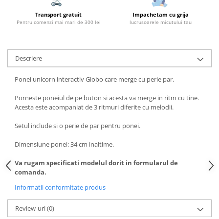
Transport gratuit
Impachetam cu grija
Pentru comenzi mai mari de 300 lei
lucrusoarele micutului tau
Descriere
Ponei unicorn interactiv Globo care merge cu perie par.
Porneste poneiul de pe buton si acesta va merge in ritm cu tine.
Acesta este acompaniat de 3 ritmuri diferite cu melodii.
Setul include si o perie de par pentru ponei.
Dimensiune ponei: 34 cm inaltime.
Va rugam specificati modelul dorit in formularul de
comanda.
Informatii conformitate produs
Review-uri
(0)