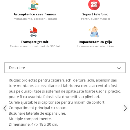
Asteapta-l cu ceva frumos
Suport telefonic
Imbracaminte, accesorii, jucarii
Pentru super-mamici
Transport gratuit
Impachetam cu grija
Pentru comenzi mai mari de 300 lei
lucrusoarele micutului tau
Descriere
Rucsac proiectat pentru catarari, schi de tura, schi, alpinism sau
ture montane, la dezvoltarea si fabricarea caruia accentul a fost
pus pe durabilitate si sistemul de spate.Este foarte usor si practic,
poate fi cu usurinta folosit si la drumetii sau plimbari.
Curele ajustabile si capitonate pentru maxim de confort.
Compartiment principal cu capac.
Buzunare laterale de expansiune.
Multiple compartimente.
DImensiune: 47 x 18 x 30 cm.