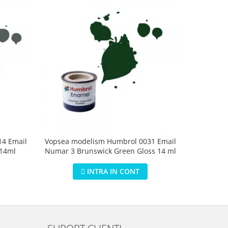
4 Email
Vopsea modelism Humbrol 0031 Email
Vopsea m
 14ml
Numar 3 Brunswick Green Gloss 14 ml
Numar 5 D
INTRA IN CONT