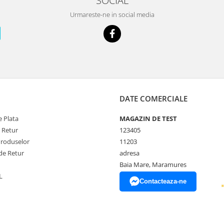
SOCIAL
Urmareste-ne in social media
DATE COMERCIALE
 Plata
MAGAZIN DE TEST
e Retur
123405
Produselor
11203
de Retur
adresa
Baia Mare, Maramures
L
Contacteaza-ne