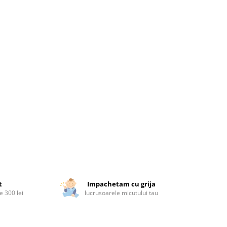
t
Impachetam cu grija
 300 lei
lucrusoarele micutului tau