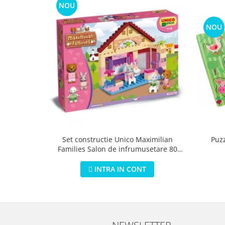
NOU
NOU
Puz
Set constructie Unico Maximilian
Families Salon de infrumusetare 80
piese
INTRA IN CONT