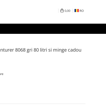
0,00
RO
urer 8068 gri 80 litri si minge cadou
are