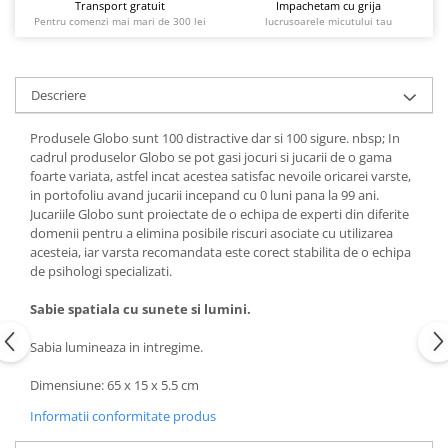
Transport gratuit
Impachetam cu grija
Pentru comenzi mai mari de 300 lei
lucrusoarele micutului tau
Descriere
Produsele Globo sunt 100 distractive dar si 100 sigure. nbsp; In
cadrul produselor Globo se pot gasi jocuri si jucarii de o gama
foarte variata, astfel incat acestea satisfac nevoile oricarei varste,
in portofoliu avand jucarii incepand cu 0 luni pana la 99 ani.
Jucariile Globo sunt proiectate de o echipa de experti din diferite
domenii pentru a elimina posibile riscuri asociate cu utilizarea
acesteia, iar varsta recomandata este corect stabilita de o echipa
de psihologi specializati.
Sabie spatiala cu sunete si lumini.
Sabia lumineaza in intregime.
Dimensiune: 65 x 15 x 5.5 cm
Informatii conformitate produs