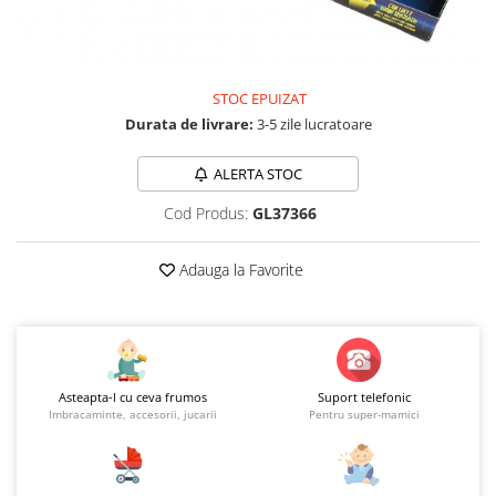
Jucarii educationale
Lampi de veghe
Jucarii si jocuri exterior
Organizatoare
Mingi
Perne
STOC EPUIZAT
Placi pentru inot
Durata de livrare:
3-5 zile lucratoare
Kituri constructie si pictura
Machete auto Diecast
ALERTA STOC
Masini, trenuri, avioane
Cod Produs:
GL37366
Masinute Radiocomanda
Papusi si accesorii
Adauga la Favorite
Trenulete Electrice
Unico Plus
Vehicule
Asteapta-l cu ceva frumos
Suport telefonic
Accesorii
Imbracaminte, accesorii, jucarii
Pentru super-mamici
Biciclete fara pedale
Role, patine cu rotile
Trotinete