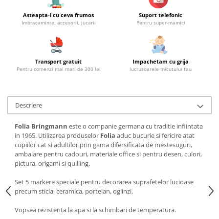
Asteapta-l cu ceva frumos
Suport telefonic
Imbracaminte, accesorii, jucarii
Pentru super-mamici
Transport gratuit
Impachetam cu grija
Pentru comenzi mai mari de 300 lei
lucrusoarele micutului tau
Descriere
Folia Bringmann
este o companie germana cu traditie infiintata
in 1965. Utilizarea produselor
Folia
aduc bucurie si fericire atat
copiilor cat si adultilor prin gama difersificata de mestesuguri,
ambalare pentru cadouri, materiale office si pentru desen, culori,
pictura, origami si quilling.
Set 5 markere speciale pentru decorarea suprafetelor lucioase
precum sticla, ceramica, portelan, oglinzi.
Vopsea rezistenta la apa si la schimbari de temperatura.