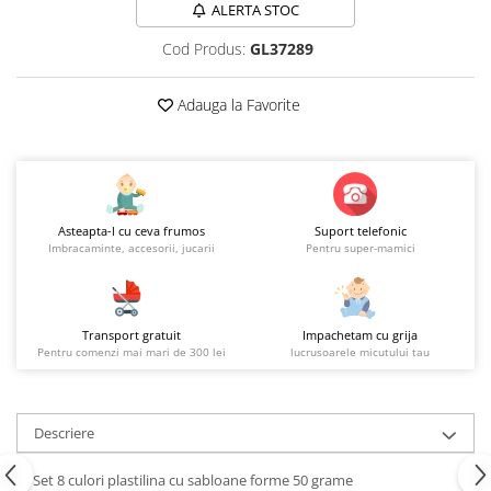
ALERTA STOC
Cod Produs:
GL37289
Adauga la Favorite
Asteapta-l cu ceva frumos
Suport telefonic
Imbracaminte, accesorii, jucarii
Pentru super-mamici
Transport gratuit
Impachetam cu grija
Pentru comenzi mai mari de 300 lei
lucrusoarele micutului tau
Descriere
Set 8 culori plastilina cu sabloane forme 50 grame