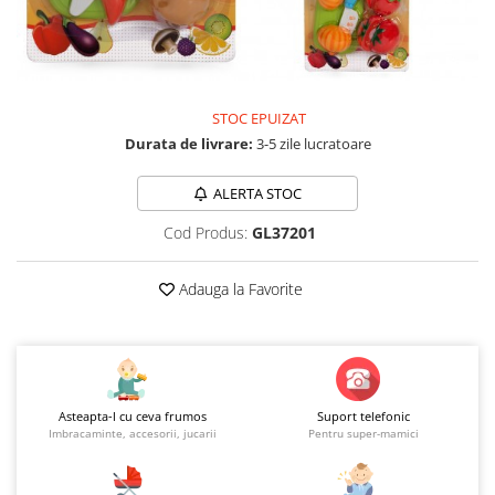
Jucarii educationale
Lampi de veghe
Jucarii si jocuri exterior
Organizatoare
Mingi
Perne
Placi pentru inot
STOC EPUIZAT
Kituri constructie si pictura
Durata de livrare:
3-5 zile lucratoare
Machete auto Diecast
ALERTA STOC
Masini, trenuri, avioane
Masinute Radiocomanda
Cod Produs:
GL37201
Papusi si accesorii
Adauga la Favorite
Trenulete Electrice
Unico Plus
Vehicule
Accesorii
Asteapta-l cu ceva frumos
Suport telefonic
Biciclete fara pedale
Imbracaminte, accesorii, jucarii
Pentru super-mamici
Role, patine cu rotile
Trotinete