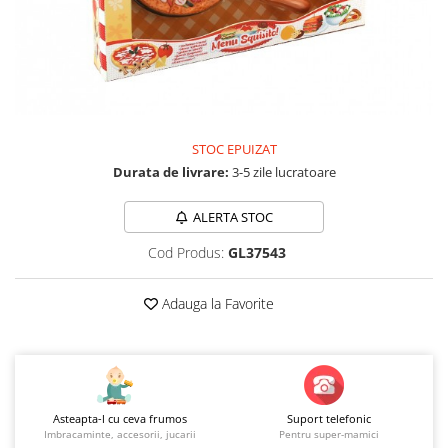
Jucarii educationale
Lampi de veghe
Jucarii si jocuri exterior
Organizatoare
Mingi
Perne
Placi pentru inot
Kituri constructie si pictura
Machete auto Diecast
STOC EPUIZAT
Durata de livrare:
3-5 zile lucratoare
Masini, trenuri, avioane
Masinute Radiocomanda
ALERTA STOC
Papusi si accesorii
Cod Produs:
GL37543
Trenulete Electrice
Unico Plus
Adauga la Favorite
Vehicule
Accesorii
Biciclete fara pedale
Role, patine cu rotile
Asteapta-l cu ceva frumos
Suport telefonic
Imbracaminte, accesorii, jucarii
Pentru super-mamici
Trotinete