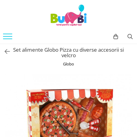
Jucarii
Accesorii bebe
Imbracaminte
Arte si indemanare
Accesorii baie
Body
Desen
Siguranta
Set alimente Globo Pizza cu diverse accesorii si
Machete
Accesorii carucioare
velcro
Seturi creative
Balansoare
Globo
Back To School
Genti
Cuburi constructie
Hranire bebe
Jucarii bebe
Containere lapte praf
Jucarie din plus
Seturi pentru masa
Jucarii muzicale
Sterilizatoare
Jucarii pentru Baie
Igiena si Sanatate
Jucarii de exterior
Accesorii igiena
Jucarii de rol
Umidificatoare si purificatoare