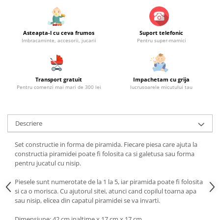
Asteapta-l cu ceva frumos
Suport telefonic
Imbracaminte, accesorii, jucarii
Pentru super-mamici
Transport gratuit
Impachetam cu grija
Pentru comenzi mai mari de 300 lei
lucrusoarele micutului tau
Descriere
Set constructie in forma de piramida. Fiecare piesa care ajuta la
constructia piramidei poate fi folosita ca si galetusa sau forma
pentru jucatul cu nisip.
Piesele sunt numerotate de la 1 la 5, iar piramida poate fi folosita
si ca o morisca. Cu ajutorul sitei, atunci cand copilul toarna apa
sau nisip, elicea din capatul piramidei se va invarti.
Dimensiune: 42 cm inaltime x 17 cm x 17 cm.