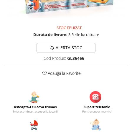
Jucarii educationale
Lampi de veghe
Jucarii si jocuri exterior
Organizatoare
Mingi
Perne
Placi pentru inot
STOC EPUIZAT
Kituri constructie si pictura
Durata de livrare:
3-5 zile lucratoare
Machete auto Diecast
ALERTA STOC
Masini, trenuri, avioane
Cod Produs:
GL36466
Masinute Radiocomanda
Papusi si accesorii
Adauga la Favorite
Trenulete Electrice
Unico Plus
Vehicule
Accesorii
Asteapta-l cu ceva frumos
Suport telefonic
Imbracaminte, accesorii, jucarii
Pentru super-mamici
Biciclete fara pedale
Role, patine cu rotile
Trotinete