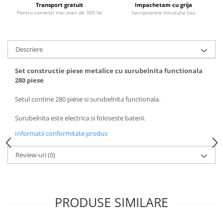
Transport gratuit
Impachetam cu grija
Pentru comenzi mai mari de 300 lei
lucrusoarele micutului tau
Descriere
Set constructie piese metalice cu surubelnita functionala
280 piese
Setul contine 280 piese si surubelnita functionala.
Surubelnita este electrica si foloseste baterii.
Informatii conformitate produs
Review-uri
(0)
PRODUSE SIMILARE