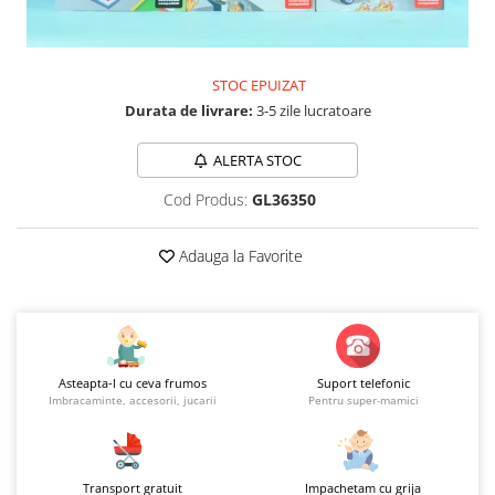
Jucarii educationale
Lampi de veghe
Jucarii si jocuri exterior
Organizatoare
Mingi
Perne
STOC EPUIZAT
Placi pentru inot
Durata de livrare:
3-5 zile lucratoare
Kituri constructie si pictura
ALERTA STOC
Machete auto Diecast
Masini, trenuri, avioane
Cod Produs:
GL36350
Masinute Radiocomanda
Adauga la Favorite
Papusi si accesorii
Trenulete Electrice
Unico Plus
Vehicule
Asteapta-l cu ceva frumos
Suport telefonic
Accesorii
Imbracaminte, accesorii, jucarii
Pentru super-mamici
Biciclete fara pedale
Role, patine cu rotile
Trotinete
Transport gratuit
Impachetam cu grija