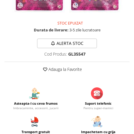
Jucarii educationale
Lampi de veghe
Jucarii si jocuri exterior
Organizatoare
Mingi
Perne
STOC EPUIZAT
Placi pentru inot
Durata de livrare:
3-5 zile lucratoare
Kituri constructie si pictura
ALERTA STOC
Machete auto Diecast
Masini, trenuri, avioane
Cod Produs:
GL35547
Masinute Radiocomanda
Adauga la Favorite
Papusi si accesorii
Trenulete Electrice
Unico Plus
Vehicule
Asteapta-l cu ceva frumos
Suport telefonic
Accesorii
Imbracaminte, accesorii, jucarii
Pentru super-mamici
Biciclete fara pedale
Role, patine cu rotile
Trotinete
Transport gratuit
Impachetam cu grija