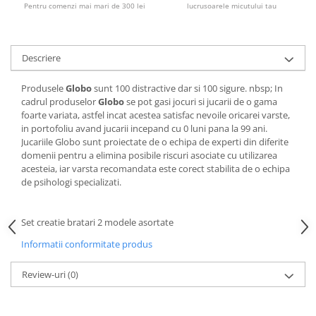
Pentru comenzi mai mari de 300 lei
lucrusoarele micutului tau
Descriere
Produsele
Globo
sunt 100 distractive dar si 100 sigure. nbsp; In
cadrul produselor
Globo
se pot gasi jocuri si jucarii de o gama
foarte variata, astfel incat acestea satisfac nevoile oricarei varste,
in portofoliu avand jucarii incepand cu 0 luni pana la 99 ani.
Jucariile Globo sunt proiectate de o echipa de experti din diferite
domenii pentru a elimina posibile riscuri asociate cu utilizarea
acesteia, iar varsta recomandata este corect stabilita de o echipa
de psihologi specializati.
Set creatie bratari 2 modele asortate
Informatii conformitate produs
Review-uri
(0)