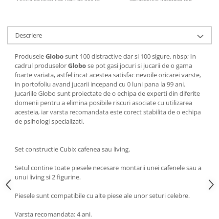
Descriere
Produsele
Globo
sunt 100 distractive dar si 100 sigure. nbsp; In
cadrul produselor
Globo
se pot gasi jocuri si jucarii de o gama
foarte variata, astfel incat acestea satisfac nevoile oricarei varste,
in portofoliu avand jucarii incepand cu 0 luni pana la 99 ani.
Jucariile Globo sunt proiectate de o echipa de experti din diferite
domenii pentru a elimina posibile riscuri asociate cu utilizarea
acesteia, iar varsta recomandata este corect stabilita de o echipa
de psihologi specializati.
Set constructie Cubix cafenea sau living.
Setul contine toate piesele necesare montarii unei cafenele sau a
unui living si 2 figurine.
Piesele sunt compatibile cu alte piese ale unor seturi celebre.
Varsta recomandata: 4 ani.