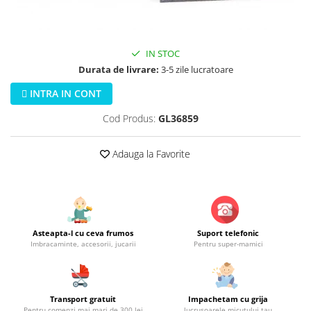
Jucarii educationale
Lampi de veghe
Jucarii si jocuri exterior
Organizatoare
Mingi
Perne
IN STOC
Placi pentru inot
Durata de livrare:
3-5 zile lucratoare
Kituri constructie si pictura
INTRA IN CONT
Machete auto Diecast
Cod Produs:
GL36859
Masini, trenuri, avioane
Masinute Radiocomanda
Adauga la Favorite
Papusi si accesorii
Trenulete Electrice
Unico Plus
Vehicule
Asteapta-l cu ceva frumos
Suport telefonic
Imbracaminte, accesorii, jucarii
Pentru super-mamici
Accesorii
Biciclete fara pedale
Role, patine cu rotile
Transport gratuit
Impachetam cu grija
Trotinete
Pentru comenzi mai mari de 300 lei
lucrusoarele micutului tau