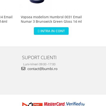
4 Email
Vopsea modelism Humbrol 0031 Email
Vopsea m
 14ml
Numar 3 Brunswick Green Gloss 14 ml
Numar 5 D
INTRA IN CONT
SUPORT CLIENTI
Luni-Vineri 09:00 -17:00
contact@bumbi.ro