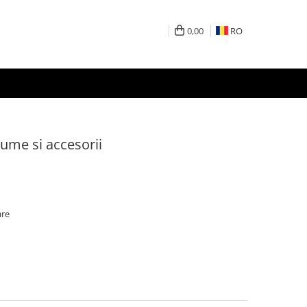
0,00
RO
gume si accesorii
are