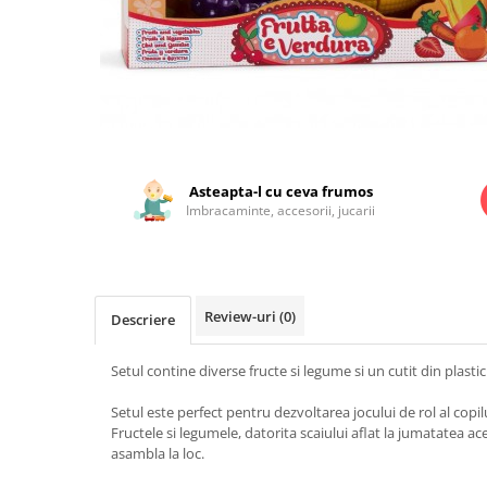
Jucarii educationale
Lampi de veghe
Jucarii si jocuri exterior
Organizatoare
Mingi
Perne
Placi pentru inot
Kituri constructie si pictura
Distribuie
Machete auto Diecast
pe
Facebook
Asteapta-l cu ceva frumos
Masini, trenuri, avioane
Imbracaminte, accesorii, jucarii
Masinute Radiocomanda
Papusi si accesorii
Trenulete Electrice
Review-uri
(0)
Descriere
Unico Plus
Vehicule
Setul contine diverse fructe si legume si un cutit din plastic
Accesorii
Setul este perfect pentru dezvoltarea jocului de rol al copilu
Biciclete fara pedale
Fructele si legumele, datorita scaiului aflat la jumatatea ac
Role, patine cu rotile
asambla la loc.
Trotinete