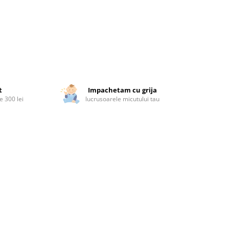
t
Impachetam cu grija
 300 lei
lucrusoarele micutului tau