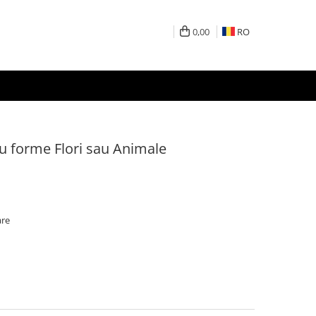
0,00
RO
cu forme Flori sau Animale
are