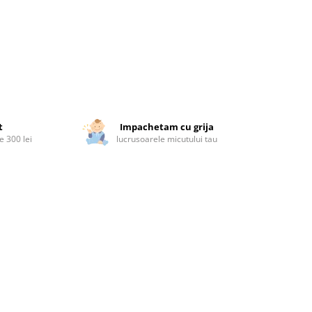
t
Impachetam cu grija
 300 lei
lucrusoarele micutului tau