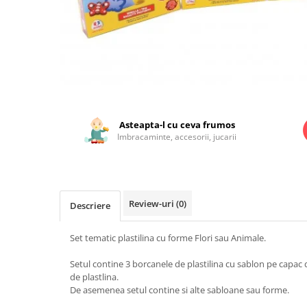
Jucarii educationale
Lampi de veghe
Jucarii si jocuri exterior
Organizatoare
Mingi
Perne
Placi pentru inot
Kituri constructie si pictura
Distribuie
Machete auto Diecast
pe
Masini, trenuri, avioane
Facebook
Asteapta-l cu ceva frumos
Imbracaminte, accesorii, jucarii
Masinute Radiocomanda
Papusi si accesorii
Trenulete Electrice
Review-uri
(0)
Descriere
Unico Plus
Vehicule
Set tematic plastilina cu forme Flori sau Animale.
Accesorii
Setul contine 3 borcanele de plastilina cu sablon pe capac 
Biciclete fara pedale
de plastlina.
Role, patine cu rotile
De asemenea setul contine si alte sabloane sau forme.
Trotinete