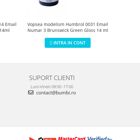
4 Email
Vopsea modelism Humbrol 0031 Email
Vopsea m
 14ml
Numar 3 Brunswick Green Gloss 14 ml
Numar 5 D
INTRA IN CONT
SUPORT CLIENTI
Luni-Vineri 09:00 -17:00
contact@bumbi.ro