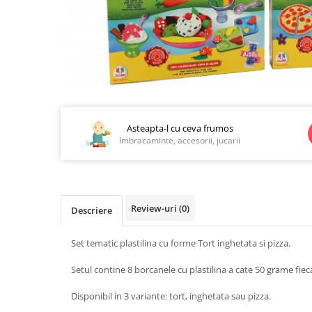
Jucarii educationale
Lampi de veghe
Jucarii si jocuri exterior
Organizatoare
Mingi
Perne
Placi pentru inot
Kituri constructie si pictura
Distribuie
Machete auto Diecast
pe
Masini, trenuri, avioane
Facebook
Asteapta-l cu ceva frumos
Imbracaminte, accesorii, jucarii
Masinute Radiocomanda
Papusi si accesorii
Trenulete Electrice
Review-uri
(0)
Unico Plus
Descriere
Vehicule
Set tematic plastilina cu forme Tort inghetata si pizza.
Accesorii
Setul contine 8 borcanele cu plastilina a cate 50 grame fieca
Biciclete fara pedale
Role, patine cu rotile
Disponibil in 3 variante: tort, inghetata sau pizza.
Trotinete