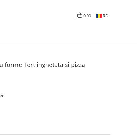
0,00
RO
cu forme Tort inghetata si pizza
are