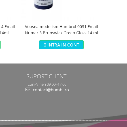
4 Email
Vopsea modelism Humbrol 0031 Email
Vopsea m
 14ml
Numar 3 Brunswick Green Gloss 14 ml
Numar 5 Da
INTRA IN CONT
SUPORT CLIENTI
Luni-Vineri 09:00 -17:00
contact@bumbi.ro