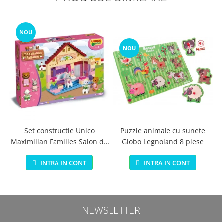
NOU
NOU
Set constructie Unico
Puzzle animale cu sunete
Maximilian Families Salon de
Globo Legnoland 8 piese
infrumusetare 80 piese
INTRA IN CONT
INTRA IN CONT
NEWSLETTER