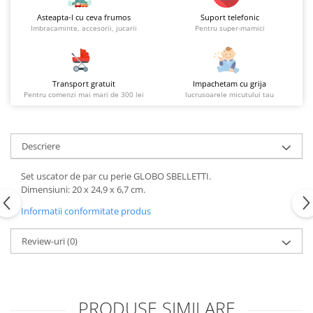
Asteapta-l cu ceva frumos
Suport telefonic
Imbracaminte, accesorii, jucarii
Pentru super-mamici
Transport gratuit
Impachetam cu grija
Pentru comenzi mai mari de 300 lei
lucrusoarele micutului tau
Descriere
Set uscator de par cu perie GLOBO SBELLETTI.
Dimensiuni: 20 x 24,9 x 6,7 cm.
Informatii conformitate produs
Review-uri
(0)
PRODUSE SIMILARE