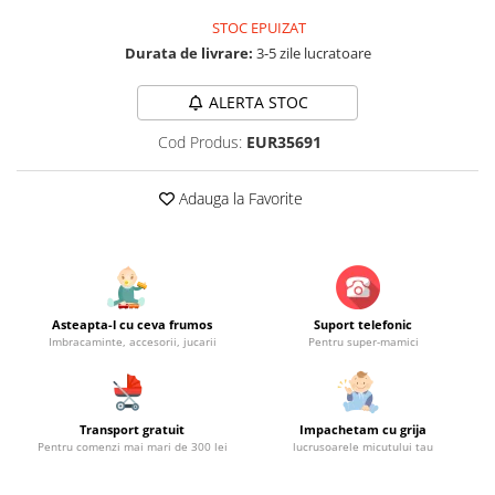
Jucarii educationale
Lampi de veghe
STOC EPUIZAT
Jucarii si jocuri exterior
Organizatoare
Durata de livrare:
3-5 zile lucratoare
Mingi
Perne
Placi pentru inot
ALERTA STOC
Kituri constructie si pictura
Cod Produs:
EUR35691
Machete auto Diecast
Masini, trenuri, avioane
Adauga la Favorite
Masinute Radiocomanda
Papusi si accesorii
Trenulete Electrice
Asteapta-l cu ceva frumos
Suport telefonic
Unico Plus
Imbracaminte, accesorii, jucarii
Pentru super-mamici
Vehicule
Accesorii
Biciclete fara pedale
Transport gratuit
Impachetam cu grija
Pentru comenzi mai mari de 300 lei
lucrusoarele micutului tau
Role, patine cu rotile
Trotinete