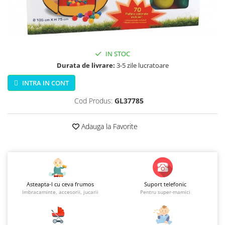
Jucarii educationale
Lampi de veghe
Jucarii si jocuri exterior
Organizatoare
Mingi
Perne
Placi pentru inot
IN STOC
Kituri constructie si pictura
Durata de livrare:
3-5 zile lucratoare
Machete auto Diecast
INTRA IN CONT
Masini, trenuri, avioane
Cod Produs:
GL37785
Masinute Radiocomanda
Papusi si accesorii
Adauga la Favorite
Trenulete Electrice
Unico Plus
Vehicule
Accesorii
Asteapta-l cu ceva frumos
Suport telefonic
Imbracaminte, accesorii, jucarii
Pentru super-mamici
Biciclete fara pedale
Role, patine cu rotile
Trotinete