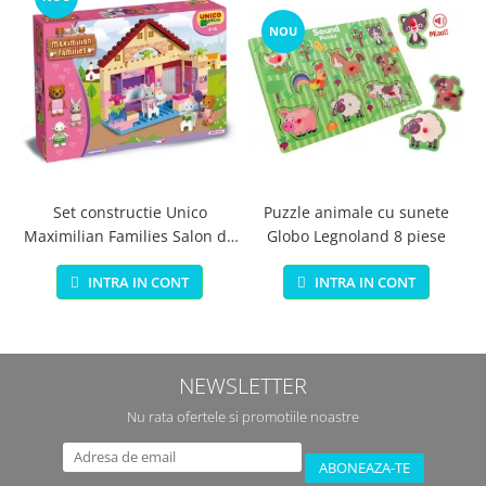
NOU
Set constructie Unico
Puzzle animale cu sunete
Maximilian Families Salon de
Globo Legnoland 8 piese
infrumusetare 80 piese
INTRA IN CONT
INTRA IN CONT
NEWSLETTER
Nu rata ofertele si promotiile noastre