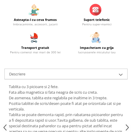
Asteapta-l cu ceva frumos
Suport telefonic
Imbracaminte, accesorii, jucarii
Pentru super-mamici
Transport gratuit
Impachetam cu grija
Pentru comenzi mai mari de 300 lei
lucrusoarele micutului tau
Descriere
Tablita cu 3 picioare si 2 fete.
Fata alba magnetica si fata neagra de scris cu creta.
De asmenea, tablita este reglabila pe inaltime in 3 trepte.
Pozitia tablitei de scris/desen poate fi atat pe orizontala cat si pe
verticala.
Tablita se poate demonta rapid, prin rabatarea picioarelor pentru
a fi depozitata rapid si usor.Tavita galbena, de sub tablita, este
special destinata paharelor cu apa pentru pictat astfel incat
acestea sa nu se verse precum si pentru alte instrumente de scris.