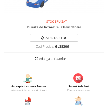
Jucarii educationale
Lampi de veghe
Jucarii si jocuri exterior
Organizatoare
Mingi
Perne
STOC EPUIZAT
Placi pentru inot
Durata de livrare:
3-5 zile lucratoare
Kituri constructie si pictura
Machete auto Diecast
ALERTA STOC
Masini, trenuri, avioane
Cod Produs:
GL38306
Masinute Radiocomanda
Papusi si accesorii
Adauga la Favorite
Trenulete Electrice
Unico Plus
Vehicule
Asteapta-l cu ceva frumos
Suport telefonic
Accesorii
Imbracaminte, accesorii, jucarii
Pentru super-mamici
Biciclete fara pedale
Role, patine cu rotile
Trotinete