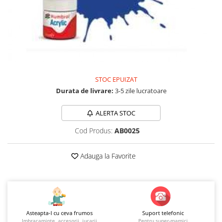
Jucarii educationale
Lampi de veghe
Jucarii si jocuri exterior
Organizatoare
Mingi
Perne
Placi pentru inot
Kituri constructie si pictura
Machete auto Diecast
STOC EPUIZAT
Masini, trenuri, avioane
Durata de livrare:
3-5 zile lucratoare
Masinute Radiocomanda
ALERTA STOC
Papusi si accesorii
Cod Produs:
AB0025
Trenulete Electrice
Unico Plus
Adauga la Favorite
Vehicule
Accesorii
Biciclete fara pedale
Role, patine cu rotile
Asteapta-l cu ceva frumos
Suport telefonic
Trotinete
Imbracaminte, accesorii, jucarii
Pentru super-mamici