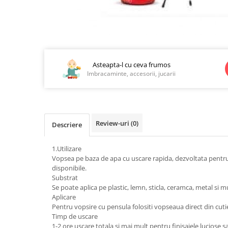
Jucarii educationale
Lampi de veghe
Jucarii si jocuri exterior
Organizatoare
Mingi
Perne
Distribuie
Placi pentru inot
pe
Kituri constructie si pictura
Facebook
Asteapta-l cu ceva frumos
Imbracaminte, accesorii, jucarii
Machete auto Diecast
Masini, trenuri, avioane
Masinute Radiocomanda
Papusi si accesorii
Review-uri
(0)
Descriere
Trenulete Electrice
1.Utilizare
Unico Plus
Vopsea pe baza de apa cu uscare rapida, dezvoltata pentru a p
disponibile.
Vehicule
Substrat
Accesorii
Se poate aplica pe plastic, lemn, sticla, ceramca, metal si mu
Aplicare
Biciclete fara pedale
Pentru vopsire cu pensula folositi vopseaua direct din cuti
Role, patine cu rotile
Timp de uscare
Trotinete
1-2 ore uscare totala si mai mult pentru finisajele luciose s