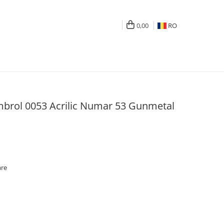
0,00
RO
rol 0053 Acrilic Numar 53 Gunmetal
are