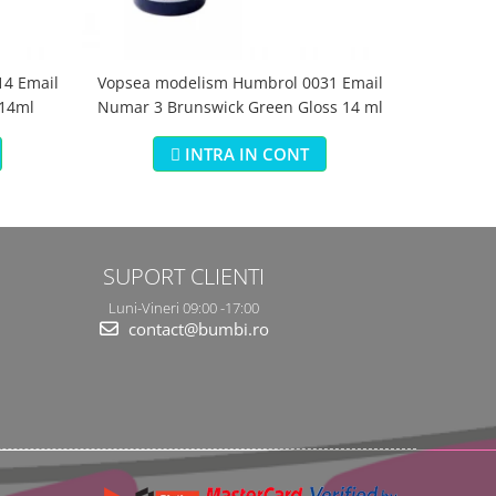
4 Email
Vopsea modelism Humbrol 0031 Email
Vopsea m
 14ml
Numar 3 Brunswick Green Gloss 14 ml
Numar 5 Da
INTRA IN CONT
SUPORT CLIENTI
Luni-Vineri 09:00 -17:00
contact@bumbi.ro