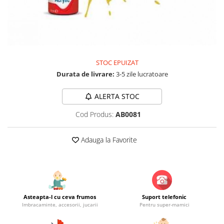
Jucarii educationale
Lampi de veghe
Jucarii si jocuri exterior
Organizatoare
Mingi
Perne
Placi pentru inot
Kituri constructie si pictura
STOC EPUIZAT
Machete auto Diecast
Durata de livrare:
3-5 zile lucratoare
Masini, trenuri, avioane
ALERTA STOC
Masinute Radiocomanda
Cod Produs:
AB0081
Papusi si accesorii
Trenulete Electrice
Adauga la Favorite
Unico Plus
Vehicule
Accesorii
Biciclete fara pedale
Asteapta-l cu ceva frumos
Suport telefonic
Imbracaminte, accesorii, jucarii
Pentru super-mamici
Role, patine cu rotile
Trotinete