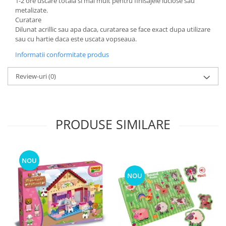
1-2 ore uscare totala si mai mult pentru finisajele luciose sau
metalizate.
Curatare
Dilunat acrillic sau apa daca, curatarea se face exact dupa utilizare
sau cu hartie daca este uscata vopseaua.
Informatii conformitate produs
Review-uri
(0)
PRODUSE SIMILARE
NOU
NOU