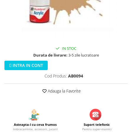
Jucarii educationale
Lampi de veghe
Jucarii si jocuri exterior
Organizatoare
Mingi
Perne
Placi pentru inot
Kituri constructie si pictura
Machete auto Diecast
IN STOC
Masini, trenuri, avioane
Durata de livrare:
3-5 zile lucratoare
Masinute Radiocomanda
INTRA IN CONT
Papusi si accesorii
Cod Produs:
AB0094
Trenulete Electrice
Unico Plus
Adauga la Favorite
Vehicule
Accesorii
Biciclete fara pedale
Role, patine cu rotile
Asteapta-l cu ceva frumos
Suport telefonic
Imbracaminte, accesorii, jucarii
Pentru super-mamici
Trotinete