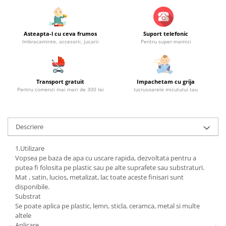
Asteapta-l cu ceva frumos
Suport telefonic
Imbracaminte, accesorii, jucarii
Pentru super-mamici
Transport gratuit
Impachetam cu grija
Pentru comenzi mai mari de 300 lei
lucrusoarele micutului tau
Descriere
1.Utilizare
Vopsea pe baza de apa cu uscare rapida, dezvoltata pentru a
putea fi folosita pe plastic sau pe alte suprafete sau substraturi.
Mat , satin, lucios, metalizat, lac toate aceste finisari sunt
disponibile.
Substrat
Se poate aplica pe plastic, lemn, sticla, ceramca, metal si multe
altele
Aplicare