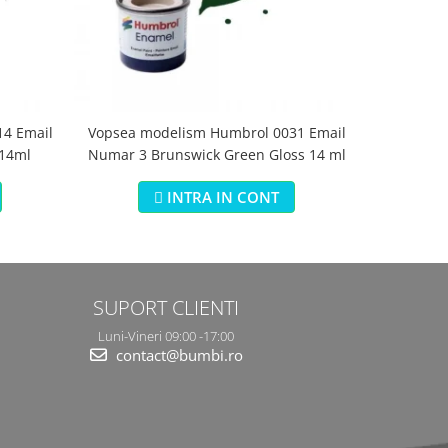
4 Email
Vopsea modelism Humbrol 0031 Email
Vopsea m
 14ml
Numar 3 Brunswick Green Gloss 14 ml
Numar 5 Da
INTRA IN CONT
SUPORT CLIENTI
Luni-Vineri 09:00 -17:00
contact@bumbi.ro