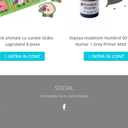
zle animale cu sunete Globo
Vopsea modelism Humbrol 001
Legnoland 8 piese
Numar 1 Grey Primer Matt
INTRA IN CONT
INTRA IN CONT
SOCIAL
Urmareste-ne in social media