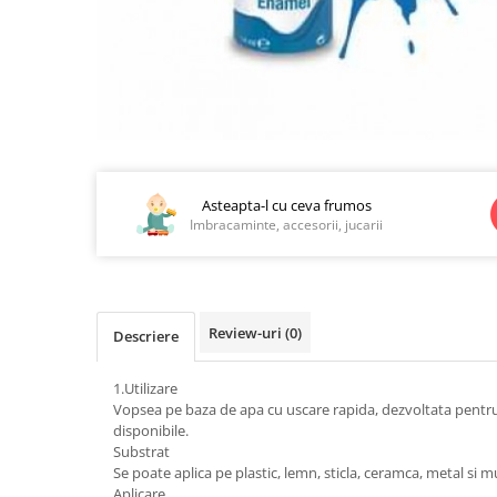
Jucarii educationale
Lampi de veghe
Jucarii si jocuri exterior
Organizatoare
Mingi
Perne
Placi pentru inot
Kituri constructie si pictura
Distribuie
Machete auto Diecast
pe
Masini, trenuri, avioane
Facebook
Asteapta-l cu ceva frumos
Imbracaminte, accesorii, jucarii
Masinute Radiocomanda
Papusi si accesorii
Trenulete Electrice
Review-uri
(0)
Unico Plus
Descriere
Vehicule
1.Utilizare
Accesorii
Vopsea pe baza de apa cu uscare rapida, dezvoltata pentru a p
disponibile.
Biciclete fara pedale
Substrat
Role, patine cu rotile
Se poate aplica pe plastic, lemn, sticla, ceramca, metal si mu
Trotinete
Aplicare