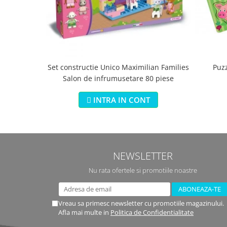
Set constructie Unico Maximilian Families
Puz
Salon de infrumusetare 80 piese
INTRA IN CONT
NEWSLETTER
Nu rata ofertele si promotiile noastre
Vreau sa primesc newsletter cu promotiile magazinului.
Afla mai multe in
Politica de Confidentialitate