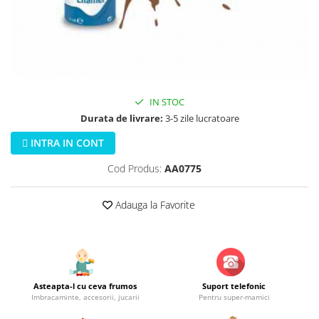
Jucarii educationale
Lampi de veghe
Jucarii si jocuri exterior
Organizatoare
Mingi
Perne
Placi pentru inot
Kituri constructie si pictura
IN STOC
Machete auto Diecast
Durata de livrare:
3-5 zile lucratoare
Masini, trenuri, avioane
INTRA IN CONT
Masinute Radiocomanda
Cod Produs:
AA0775
Papusi si accesorii
Trenulete Electrice
Adauga la Favorite
Unico Plus
Vehicule
Accesorii
Biciclete fara pedale
Asteapta-l cu ceva frumos
Suport telefonic
Role, patine cu rotile
Imbracaminte, accesorii, jucarii
Pentru super-mamici
Trotinete