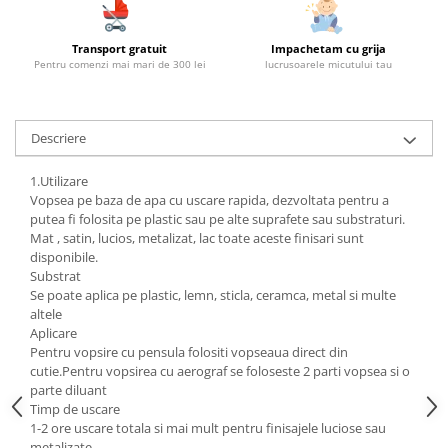
Transport gratuit
Impachetam cu grija
Pentru comenzi mai mari de 300 lei
lucrusoarele micutului tau
Descriere
1.Utilizare
Vopsea pe baza de apa cu uscare rapida, dezvoltata pentru a
putea fi folosita pe plastic sau pe alte suprafete sau substraturi.
Mat , satin, lucios, metalizat, lac toate aceste finisari sunt
disponibile.
Substrat
Se poate aplica pe plastic, lemn, sticla, ceramca, metal si multe
altele
Aplicare
Pentru vopsire cu pensula folositi vopseaua direct din
cutie.Pentru vopsirea cu aerograf se foloseste 2 parti vopsea si o
parte diluant
Timp de uscare
1-2 ore uscare totala si mai mult pentru finisajele luciose sau
metalizate.